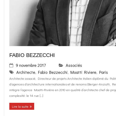
o
g
contact
k
r
FR
a
EN
m
FABIO BEZZECCHI
9 novembre 2017
Associés
Architecte
,
Fabio Bezzecchi
,
Moatti Riviere
,
Paris
Architecte associé, Directeur de projets Architecte italien diplômé du Po
d’agences d’architecture internationales et de renoms (Berger-Anziutti, 
intègre l’agence Moatti-Rivière en 2010 en qualité d’architecte chef de proj
complexité: le 14 rue […]
Lire la suite