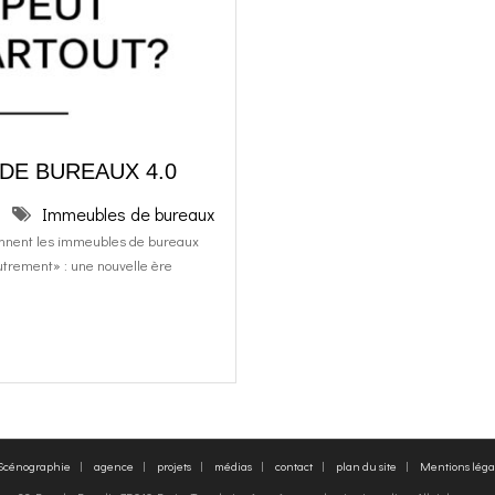
 DE BUREAUX 4.0
Immeubles de bureaux
nnent les immeubles de bureaux
utrement» : une nouvelle ère
 Scénographie
agence
projets
médias
contact
plan du site
Mentions léga