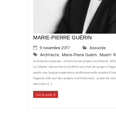
MARIE-PIERRE GUÉRIN
9 novembre 2017
Associés
Architecte
,
Marie-Pierre Guérin
,
Moatti R
Architecte associée, Directrice de projets Architecte DPLG
La Villette Marie-Pierre GUERIN est chef de projet à l’ag
après une longue expérience professionnelle auprès d’un
l’agence elle suit des projets institutionnels : projet de ré
Marriott à […]
Lire la suite