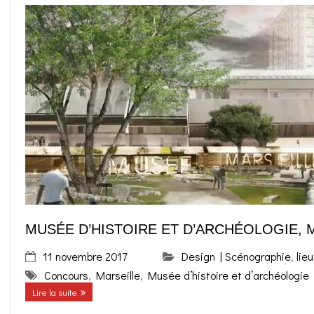
MUSÉE D’HISTOIRE ET D’ARCHÉOLOGIE, 
11 novembre 2017
Design | Scénographie
,
lieu
Concours
,
Marseille
,
Musée d’histoire et d’archéologie
Lire la suite