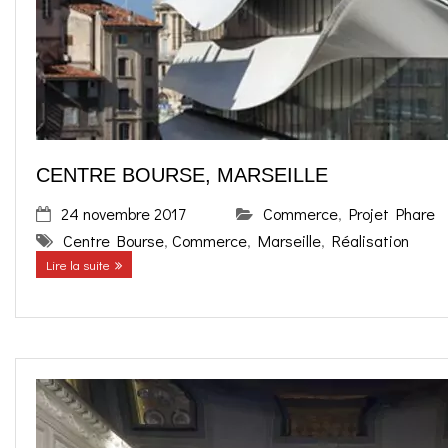
o
g
contact
k
r
FR
a
EN
CENTRE BOURSE, MARSEILLE
m
24 novembre 2017
Commerce
,
Projet Phare
Centre Bourse
,
Commerce
,
Marseille
,
Réalisation
Lire la suite