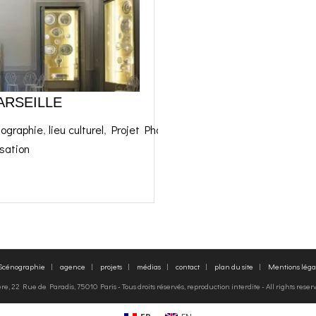
ARSEILLE
nographie
,
lieu culturel
,
Projet Phare
sation
 Scénographie
agence
projets
médias
contact
plan du site
Mentions léga
, 22 Rue de Paradis, 75010 Paris - Tous droits réservés, reproduction interdite - All rights rese