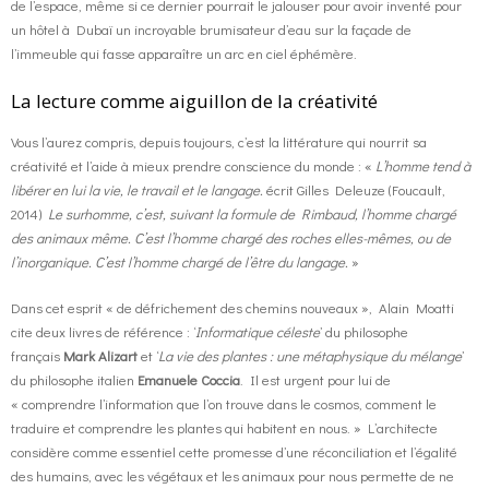
de l’espace, même si ce dernier pourrait le jalouser pour avoir inventé pour
un hôtel à Dubaï un incroyable brumisateur d’eau sur la façade de
l’immeuble qui fasse apparaître un arc en ciel éphémère.
La lecture comme aiguillon de la créativité
Vous l’aurez compris, depuis toujours, c’est la littérature qui nourrit sa
créativité et l’aide à mieux prendre conscience du monde : «
L’homme tend à
libérer en lui la vie, le travail et le langage.
écrit Gilles Deleuze (Foucault,
2014)
Le surhomme, c’est, suivant la formule de Rimbaud, l’homme chargé
des animaux même. C’est l’homme chargé des roches elles-mêmes, ou de
l’inorganique. C’est l’homme chargé de l’être du langage.
»
Dans cet esprit « de défrichement des chemins nouveaux », Alain Moatti
cite deux livres de référence : ‘
Informatique céleste
’ du philosophe
français
Mark Alizart
et ‘
La vie des plantes : une métaphysique du mélange
’
du philosophe italien
Emanuele Coccia
. Il est urgent pour lui de
« comprendre l’information que l’on trouve dans le cosmos, comment le
traduire et comprendre les plantes qui habitent en nous. » L’architecte
considère comme essentiel cette promesse d’une réconciliation et l’égalité
des humains, avec les végétaux et les animaux pour nous permette de ne