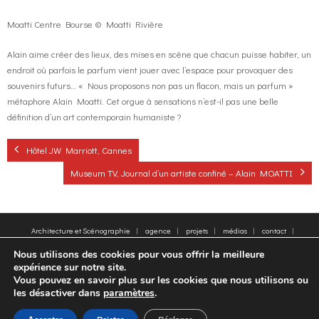
Moatti Centre Bourse © Moatti Rivière
Alain aime créer des lieux, des mises en scène que chacun puisse habiter, un
endroit où parfois le parfum vient jouer avec l’espace pour provoquer des
souvenirs futurs… « Nous proposons non pas un flacon, mais un parfum »
métaphore Alain Moatti. Cet orgue à sensations n’est-il pas une belle
définition d’un art contemporain humaniste ?
Hôtel JW Marriott, Cannes
Museum TV, Journal d’un artiste confiné – Alain MOATTI
Architecture et Scénographie
agence
projets
médias
contact
plan du site
Mentions légales
Mots clés
Nous utilisons des cookies pour vous offrir la meilleure
© 2005-2025 - Moatti Rivière, 22 Rue de Paradis, 75010 Paris - Tous droits réservés,
expérience sur notre site.
reproduction interdite - All rights reserved, reproduction prohibited
Vous pouvez en savoir plus sur les cookies que nous utilisons ou
les désactiver dans
paramètres
.
FR
EN