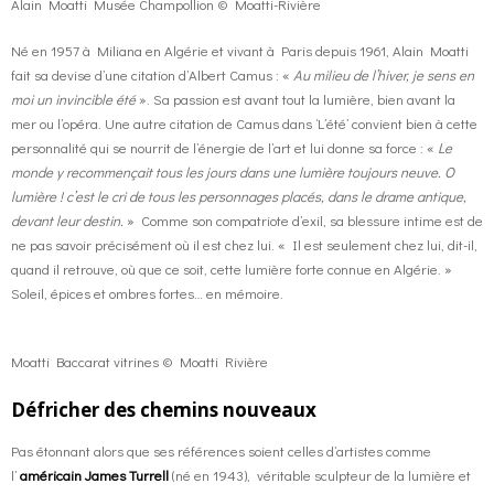
Alain Moatti Musée Champollion © Moatti-Rivière
Né en 1957 à Miliana en Algérie et vivant à Paris depuis 1961, Alain Moatti
fait sa devise d’une citation d’Albert Camus : «
Au milieu de l’hiver, je sens en
moi un invincible été
». Sa passion est avant tout la lumière, bien avant la
mer ou l’opéra. Une autre citation de Camus dans ‘L’été’ convient bien à cette
personnalité qui se nourrit de l’énergie de l’art et lui donne sa force : «
Le
monde y recommençait tous les jours dans une lumière toujours neuve. O
lumière ! c’est le cri de tous les personnages placés, dans le drame antique,
devant leur destin.
» Comme son compatriote d’exil, sa blessure intime est de
ne pas savoir précisément où il est chez lui. « Il est seulement chez lui, dit-il,
quand il retrouve, où que ce soit, cette lumière forte connue en Algérie. »
Soleil, épices et ombres fortes… en mémoire.
Moatti Baccarat vitrines © Moatti Rivière
Défricher des chemins nouveaux
Pas étonnant alors que ses références soient celles d’artistes comme
l’
américain James Turrell
(né en 1943), véritable sculpteur de la lumière et