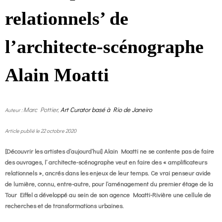
relationnels’ de
o
g
contact
l’architecte-scénographe
k
r
FR
Alain Moatti
a
EN
m
Marc Pottier,
Art Curator basé à Rio de Janeiro
Auteur :
Article publié le 22 octobre 2020
[Découvrir les artistes d’aujourd’hui] Alain Moatti ne se contente pas de faire
des ouvrages, l’ architecte-scénographe veut en faire des « amplificateurs
relationnels », ancrés dans les enjeux de leur temps. Ce vrai penseur avide
de lumière, connu, entre-autre, pour l’aménagement du premier étage de la
Tour Eiffel a développé au sein de son agence Moatti-Rivière une cellule de
recherches et de transformations urbaines.