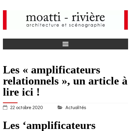
F
Les « amplificateurs
a
I
relationnels », un article à
c
n
actualités
lire ici !
e
s
agence
22 octobre 2020
Actualités
b
t
projets
Les ‘amplificateurs
o
a
médias