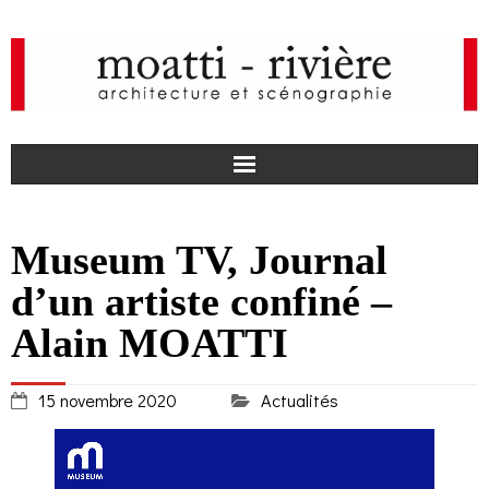
F
Museum TV, Journal
a
I
d’un artiste confiné –
c
n
actualités
Alain MOATTI
e
s
agence
15 novembre 2020
Actualités
b
t
projets
o
a
médias