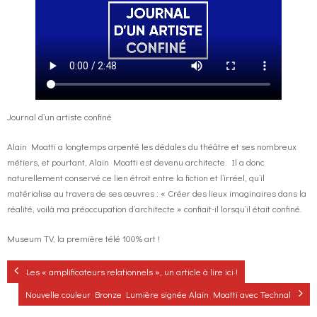
o
g
contact
k
r
FR
a
EN
Journal d’un artiste confiné
m
Alain Moatti a longtemps arpenté les dédales du théâtre et ses nombreux
métiers, et pourtant, Alain Moatti est devenu architecte. Il a donc
naturellement conservé ce lien étroit entre la fiction et l’irréel, qu’il
matérialise au travers de ses œuvres : « Créer des lieux imaginaires dans la
réalité, voilà ma préoccupation d’architecte » confiait-il lorsqu’il était confiné.
Museum TV, la première télé 100% art !
Les « amplificateurs relationnels », un article à lire ici !
Nouvelle couleur Bronze Lumière signée Alain Moatti avec Technal