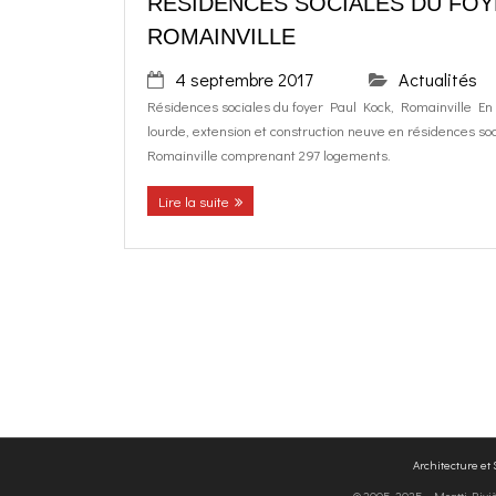
RÉSIDENCES SOCIALES DU FOY
ROMAINVILLE
4 septembre 2017
Actualités
Résidences sociales du foyer Paul Kock, Romainville En c
lourde, extension et construction neuve en résidences so
Romainville comprenant 297 logements.
Lire la suite
Architecture et
© 2005-2025 - Moatti Rivière