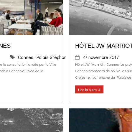
NNES
HÔTEL JW MARRIOT
Cannes
,
Palais Stéphanie Beach
27 novembre 2017
la consultation lancée par la Ville
Hôtel JW Marriott, Cannes Le proje
ch à Cannes au pied de la
Cannes proposera de nouvelles surf
Croisette, tout proche du Palais des
Lire la suite