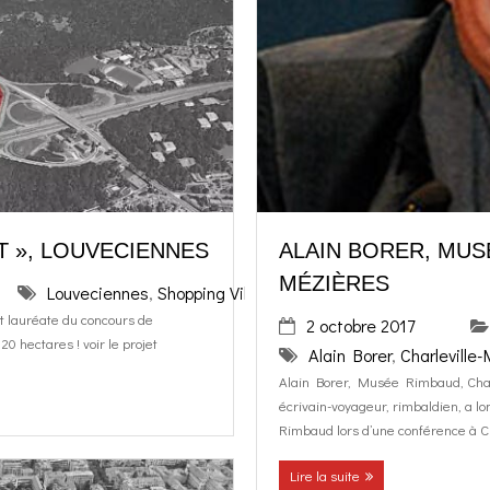
T », LOUVECIENNES
ALAIN BORER, MUS
MÉZIÈRES
Louveciennes
,
Shopping Village Villevert
t lauréate du concours de
2 octobre 2017
0 hectares ! voir le projet
Alain Borer
,
Charleville
Alain Borer, Musée Rimbaud, Charle
écrivain-voyageur, rimbaldien, a 
Rimbaud lors d’une conférence à C
Lire la suite