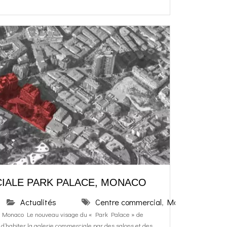
IALE PARK PALACE, MONACO
Actualités
Centre commercial
,
Monaco
,
Park Pa
 Monaco Le nouveau visage du « Park Palace » de
d’habiter la galerie commerciale par des salons et des