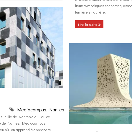
lieux symboliques connectés, asso
lumière singulière.
Lire la suite
Mediacampus
,
Nantes
 l’île de Nantes a eu lieu ce
re de Nantes. Mediacampus
eu où l’on apprend à apprendre.