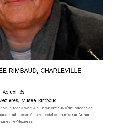
ÉE RIMBAUD, CHARLEVILLE-
Actualités
-Mézières
,
Musée Rimbaud
ville-Mézières Alain Borer, critique d’art, romancier,
longuement présenté notre projet de musée sur Arthur
harleville-Mézières.