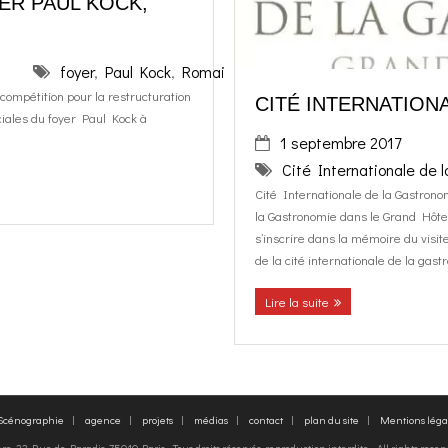
ER PAUL KOCK,
foyer
,
Paul Kock
,
Romainville
ompétition pour la restructuration
CITÉ INTERNATION
ciales du foyer Paul Kock à
1 septembre 2017
Cité Internationale de 
Cité Internationale de la Gastrono
la Gastronomie dans le Grand Hôtel
s’inscrire dans la mémoire du visi
de la cité internationale de la gas
Lire la suite
 Scénographie
agence
projets
médias
contact
plan du site
Mentions léga
, 22 Rue de Paradis, 75010 Paris - Tous droits réservés, reproduction interdite - All rights rese