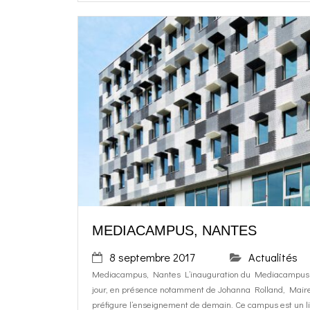
MEDIACAMPUS, NANTES
8 septembre 2017
Actualités
Mediacampus, Nantes L’inauguration du Mediacampus sur
jour, en présence notamment de Johanna Rolland, Mai
préfigure l’enseignement de demain. Ce campus est un li