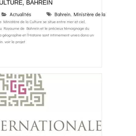
CULTURE, BAHREÏN
Actualités
Bahrein
,
Ministère de la Culture
 Ministère de la Culture se situe entre mer et ciel,
 du Royaume de Bahreïn et le précieux témoignage du
la géographie et l’Histoire sont intimement unies dans un
. voir le projet