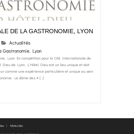
ALE DE LA GASTRONOMIE, LYON
Actualités
la Gastronomie
,
Lyon
mie, Lyon En compétition pour la Cité Internationale de
 Dieu de Lyon. L’Hôtel Dieu est un lieu unique et doit
teur comme une expérience particulière et unique au sein
tronomie. Le dôme des 4 […]
les
Mots clés
rved, reproduction prohibited