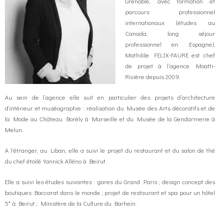
Grenoble, avec formation et
parcours professionnel
o
g
contact us
internationaux (études au
Canada, long séjour
professionnel en Espagne),
k
r
FR
Mathilde FELIX-FAURE est chef
de projet à l’agence Moatti-
a
EN
Rivière depuis 2009.
m
Au sein de l’agence elle suit en particulier des projets d’architecture
d’intérieur et muséographie : réalisation du Musée des Arts décoratifs et de
la Mode au Château Borély à Marseille et du Musée de la Gendarmerie à
Melun.
A l’étranger, au Liban, elle a suivi le projet du restaurant et du salon de thé
du chef étoilé Yannick Alléno à Beirut.
Elle a suivi les études suivantes : gares du Grand Paris ; design concept des
boutiques Baccarat dans le monde ; projet de restaurant et spa pour un hôtel
5* à Beirut ; Ministère de la Culture du Barhein.