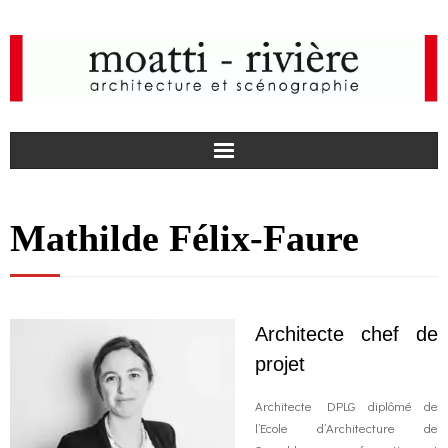
F
Mathilde Félix-Faure
a
I
c
n
news
Architecte chef de
e
s
agency
projet
b
t
projects
Architecte DPLG diplômé de
l’Ecole d’Architecture de
o
a
media