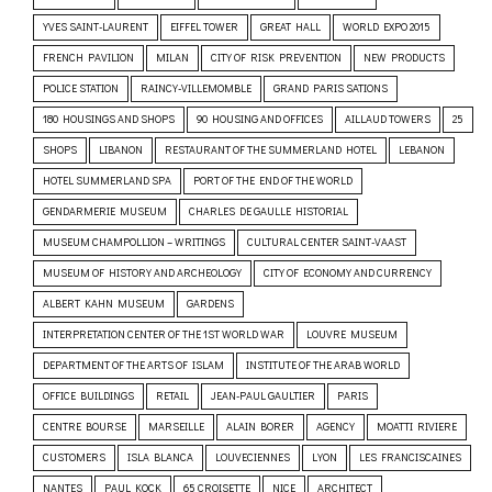
YVES SAINT-LAURENT
EIFFEL TOWER
GREAT HALL
WORLD EXPO 2015
FRENCH PAVILION
MILAN
CITY OF RISK PREVENTION
NEW PRODUCTS
POLICE STATION
RAINCY-VILLEMOMBLE
GRAND PARIS SATIONS
180 HOUSINGS AND SHOPS
90 HOUSING AND OFFICES
AILLAUD TOWERS
25
SHOPS
LIBANON
RESTAURANT OF THE SUMMERLAND HOTEL
LEBANON
HOTEL SUMMERLAND SPA
PORT OF THE END OF THE WORLD
GENDARMERIE MUSEUM
CHARLES DE GAULLE HISTORIAL
MUSEUM CHAMPOLLION – WRITINGS
CULTURAL CENTER SAINT-VAAST
MUSEUM OF HISTORY AND ARCHEOLOGY
CITY OF ECONOMY AND CURRENCY
ALBERT KAHN MUSEUM
GARDENS
INTERPRETATION CENTER OF THE 1ST WORLD WAR
LOUVRE MUSEUM
DEPARTMENT OF THE ARTS OF ISLAM
INSTITUTE OF THE ARAB WORLD
OFFICE BUILDINGS
RETAIL
JEAN-PAUL GAULTIER
PARIS
CENTRE BOURSE
MARSEILLE
ALAIN BORER
AGENCY
MOATTI RIVIERE
CUSTOMERS
ISLA BLANCA
LOUVECIENNES
LYON
LES FRANCISCAINES
NANTES
PAUL KOCK
65 CROISETTE
NICE
ARCHITECT