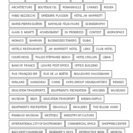
ARCHITECTURE
BOUTIQUE YSL
ROMAINVILLE
CANNES
ROUEN
FABIO BEZZECCHI
GRÉGOIRE PLASSON
HÔTEL JW MARRIOTT
MARIE-PIERRE GUÉRIN
MATHILDE FÉLIX-FAURE
SCENOGRAPHY
ALAIN D. MOATTI
ACHIEVEMENT
IN PROGRESS
CONTEST
WORKSPACE
MONACO
BAHRAIN
BUSINESSES TOWERS
DUBAI
HOTELS RESTAURANTS
JW MARRIOTT HOTEL
LENS
CLUB HOTEL
COURCHEVEL
PALAIS STÉPHANIE BEACH
HOTEL CRILLON
LIBAN
BANK OF FRANCE
LOUVRE POST OFFICE
OFFICE BUILDING
RUE FRANÇOIS 1ER
RUE DE LA BOÉTIE
BOULEVARD HAUSSMANN
WINLAND
HANGZHOU
CHINE
AVRIL GROUP HEADQUARTERS
RENNES
EDUCATION TRANSPORTS
EQUIPMENTS RECREATION
HOUSING
MUSEUMS
MUSEUM
IBIZA
EDUCATION TRANSPORT
MEDIACAMPUS
EQUIPMENTS RECREATION
DEAUVILLE
INVALIDES
THE YELLOW HAND
RIMBAUD MUSEUM
NICÉTOILE
MINISTRY OF CULTURE
INTERNATIONAL CITY OF GASTRONOMY
COMMERCIAL SPACE
SHOPPING CENTER
BACCARAT CHANDELIER
DESIGNER'S DAYS
INTERACTIVE BOOK
MOSCOU