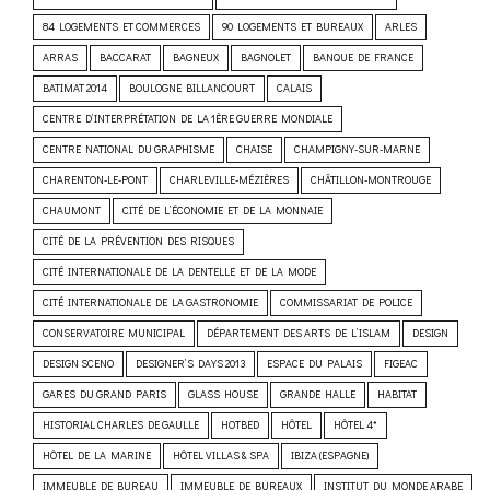
84 LOGEMENTS ET COMMERCES
90 LOGEMENTS ET BUREAUX
ARLES
ARRAS
BACCARAT
BAGNEUX
BAGNOLET
BANQUE DE FRANCE
BATIMAT 2014
BOULOGNE BILLANCOURT
CALAIS
CENTRE D’INTERPRÉTATION DE LA 1ÈRE GUERRE MONDIALE
CENTRE NATIONAL DU GRAPHISME
CHAISE
CHAMPIGNY-SUR-MARNE
CHARENTON-LE-PONT
CHARLEVILLE-MÉZIÈRES
CHÂTILLON-MONTROUGE
CHAUMONT
CITÉ DE L’ÉCONOMIE ET DE LA MONNAIE
CITÉ DE LA PRÉVENTION DES RISQUES
CITÉ INTERNATIONALE DE LA DENTELLE ET DE LA MODE
CITÉ INTERNATIONALE DE LA GASTRONOMIE
COMMISSARIAT DE POLICE
CONSERVATOIRE MUNICIPAL
DÉPARTEMENT DES ARTS DE L’ISLAM
DESIGN
DESIGN SCENO
DESIGNER’S DAYS 2013
ESPACE DU PALAIS
FIGEAC
GARES DU GRAND PARIS
GLASS HOUSE
GRANDE HALLE
HABITAT
HISTORIAL CHARLES DE GAULLE
HOTBED
HÔTEL
HÔTEL 4*
HÔTEL DE LA MARINE
HÔTEL VILLAS & SPA
IBIZA (ESPAGNE)
IMMEUBLE DE BUREAU
IMMEUBLE DE BUREAUX
INSTITUT DU MONDE ARABE