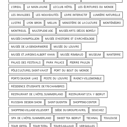
L'OREAL
LA MAIN JAUNE
LE CLUB HÔTEL
LES ÉCRITURES DU MONDE
LES INVALIDES
LES NOUVEAUTÉS
LIVRE INTERACTIF
LUMIÈRE NATURELLE
LUSTRE
LYON BRON
MELUN
MINISTÈRE DE LA CULTURE
MONTÉNÉGRO
MONTREUIL
MULTIPLEXE UGC
MUSÉE ARTS DÉCOS BORÉLY
MUSÉE CHAMPOLLION
MUSÉE D’HISTOIRE ET D’ARCHÉOLOGIE
MUSÉE DE LA GENDARMERIE
MUSÉE DU LOUVRE
MUSÉE ET JARDINS ALBERT KHAN
MUSÉE RIMBAUD
MUSEUM
NANTERRE
PALAIS DES FESTIVALS
PARK PALACE
PIERRE PAULIN
PÔLE CULTUREL SAINT-VAAST
PORT DU BOUT DU MONDE
PORTO SKADAR LAKE
POSTE DU LOUVRE
RAINCY-VILLEMONBLE
RÉSIDENCE ÉTUDIANTE DE 176 CHAMBRES
RESTAURANT DE L’HÔTEL SUMMERLAND
RESTAURANT S.T.A.Y BEIRUT
RUSSIAN DESIGN SHOW
SAINT QUENTIN
SHOPPING CENTER
SHOPPING VILLAGE VILLEVERT
SIÈGE DU GROUPE AVRIL
SOUCHEZ
SPA DE L’HÔTEL SUMMERLAND
SWEET TEA BEIRUT
TECHNAL
TOULOUSE
TOUR EIFFEL
TOUR TOTAL
TOURS AILLAUD
VERSAILLES