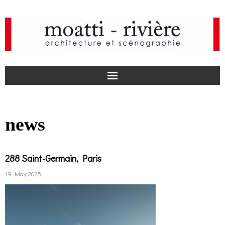
F
news
a
I
c
n
news
288 Saint-Germain, Paris
e
s
agency
19 May 2025
b
t
projects
o
a
media