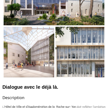
o
g
contact us
k
r
FR
a
EN
m
Dialogue avec le déjà là.
Description
L’
Hôtel de Ville et d’Agglomération de la Roche-sur-Yon
doit refléter l’ambition