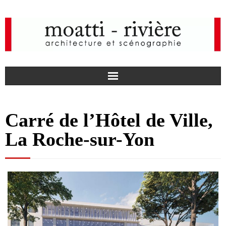
F
Carré de l’Hôtel de Ville,
a
I
La Roche-sur-Yon
c
n
news
e
s
agency
b
t
projects
o
a
media