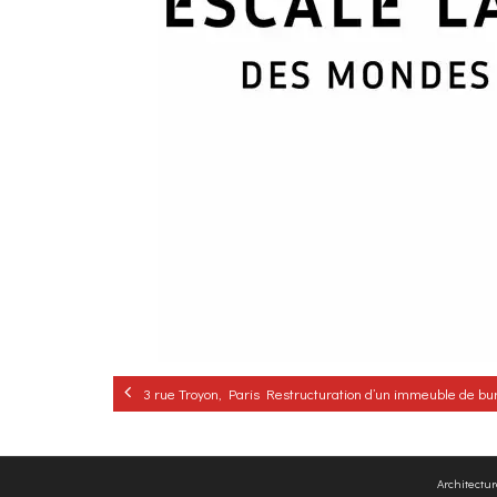
3 rue Troyon, Paris Restructuration d’un immeuble de bu
Architectu