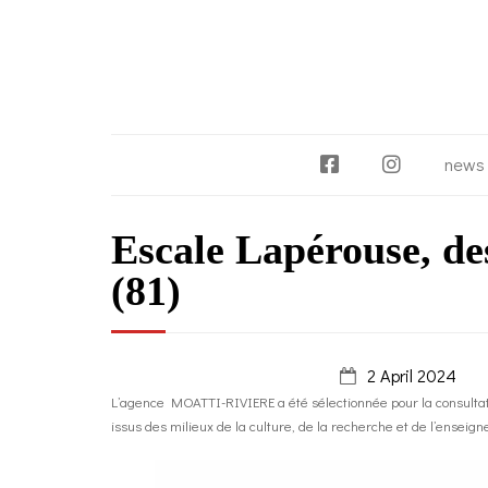
F
I
news
a
n
c
s
Escale Lapérouse, de
e
t
b
a
(81)
o
g
o
r
k
a
m
2 April 2024
L’agence MOATTI-RIVIERE a été sélectionnée pour la consultat
issus des milieux de la culture, de la recherche et de l’enseign