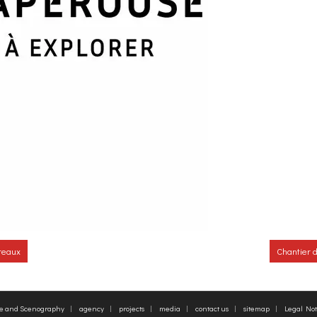
reaux
Chantier d
re and Scenography
agency
projects
media
contact us
sitemap
Legal Not