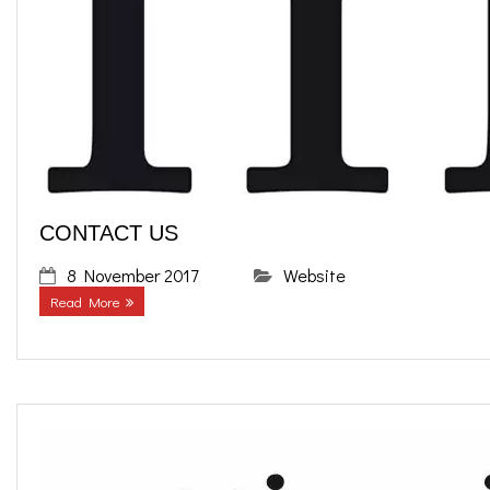
o
g
contact us
k
r
FR
a
EN
m
CONTACT US
8 November 2017
Website
Read More